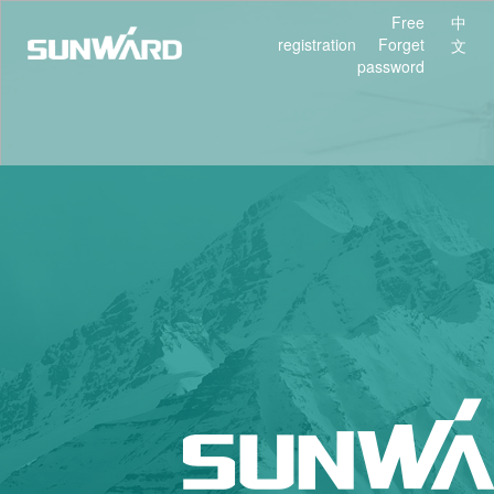
Free
中
registration
Forget
文
password